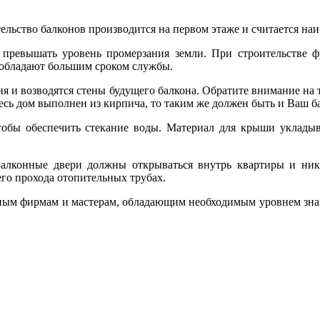
ительство балконов производится на первом этаже и считается 
а превышать уровень промерзания земли. При строительстве ф
 обладают большим сроком службы.
ия и возводятся стены будущего балкона. Обратите внимание на т
весь дом выполнен из кирпича, то таким же должен быть и Ваш б
обы обеспечить стекание воды. Материал для крыши укладыв
алконные двери должны открываться внутрь квартиры и ника
его прохода отопительных трубах.
ным фирмам и мастерам, обладающим необходимым уровнем знан