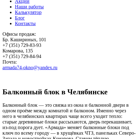
Акции
Наши работы
Калькулятор
Блог
Контакты
Офисы продаж:
Бр. Кашириных, 101
+7 (351) 729-83-93
Комарова, 135
+7 (351) 729-84-94
Почта:
armada74-okno@yandex.ru
Балконный блок в Челябинске
Балконный блок — это связка из окна и балконной двери в
одном проёме между комнатой и балконом. Именно через
него в челябинских квартирах чаще всего уходит тепло:
старые деревянные блоки рассыхаются, дверь перекашивает,
из-под порога дует. «Армада» меняет балконные блоки под
ключ по всему городу — в хрущёвках ЧТЗ, панельках Северо-
Запада и новостройках Комарова. Ставим тёплую