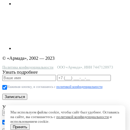
© «Армада», 2002 — 2023
Политика конфиденциальности
ООО «Армада», ИНН 7447128973
Узнать подробнее
Нажимая кнопку, я соглашаюсь с
политикой конфиденциальности
Записаться
Узнать стоимость за несколько минут
Мы используем файлы cookie, чтобы сайт был удобнее. Оставаясь
на сайте, вы соглашаетесь с
политикой конфиденциальности
и
использованием cookie.
Нажимая кнопку, я соглашаюсь с
политикой конфиденциальности
Принять